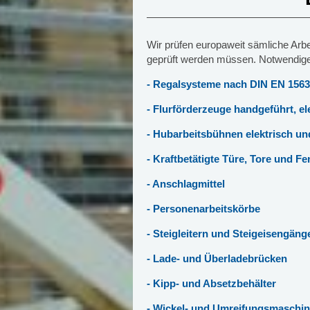
Wir prüfen europaweit sämliche Arbei
geprüft werden müssen. Notwendige 
- Regalsysteme nach DIN EN 156
- Flurförderzeuge handgeführt, e
- Hubarbeitsbühnen elektrisch u
- Kraftbetätigte Türe, Tore und Fe
- Anschlagmittel
- Personenarbeitskörbe
- Steigleitern und Steigeisengäng
- Lade- und Überladebrücken
- Kipp- und Absetzbehälter
- Wickel- und Umreifungsmaschi