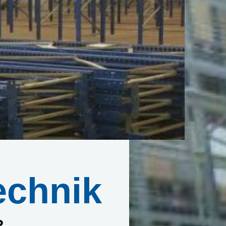
echnik
P